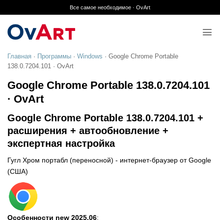
Skip
Все самое необходимое · OvArt
to
content
Главная
·
Программы
·
Windows
·
Google Chrome Portable
138.0.7204.101 · OvArt
Google Chrome Portable 138.0.7204.101
· OvArt
Google Chrome Portable 138.0.7204.101 +
расширения + автообновление +
экспертная настройка
Гугл Хром портабл (переносной) - интернет-браузер от Google
(США)
Особенности new 2025.06
: